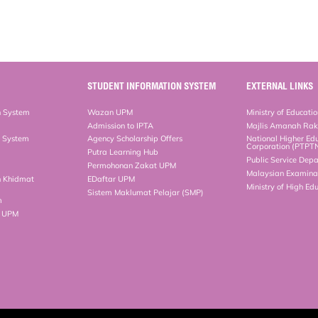
STUDENT INFORMATION SYSTEM
EXTERNAL LINKS
n System
Wazan UPM
Ministry of Educati
Admission to IPTA
Majlis Amanah Ra
n System
Agency Scholarship Offers
National Higher Ed
Corporation (PTPT
Putra Learning Hub
Public Service Dep
Permohonan Zakat UPM
Malaysian Examinat
n Khidmat
EDaftar UPM
Ministry of High Ed
Sistem Maklumat Pelajar (SMP)
m
b UPM