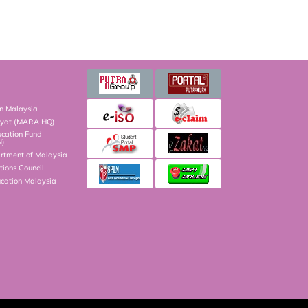
on Malaysia
kyat (MARA HQ)
ucation Fund
N)
artment of Malaysia
ions Council
ucation Malaysia