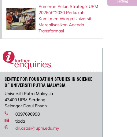
Setting
Pameran Pelan Strategik UPM
2026â€“2030 Perkukuh
Komitmen Warga Universiti
Merealisasikan Agenda
Transformasi
CENTRE FOR FOUNDATION STUDIES IN SCIENCE
OF UNIVERSITI PUTRA MALAYSIA
Universiti Putra Malaysia
43400 UPM Serdang
Selangor Darul Ehsan
0397696998
tiada
dir.asasi@upm.edu.my