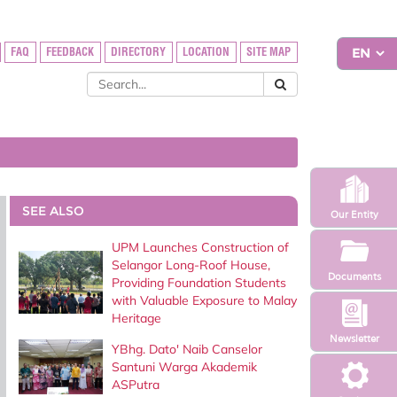
FAQ
FEEDBACK
DIRECTORY
LOCATION
SITE MAP
SEE ALSO
Our Entity
UPM Launches Construction of
Selangor Long-Roof House,
Documents
Providing Foundation Students
with Valuable Exposure to Malay
Heritage
Newsletter
YBhg. Dato' Naib Canselor
Santuni Warga Akademik
ASPutra