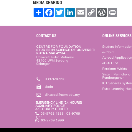
MEDIA SHARING
S
F
T
L
E
C
W
P
h
a
w
i
m
o
o
r
a
c
i
n
a
p
r
i
r
e
t
k
i
y
d
n
e
b
t
e
l
L
P
t
o
e
d
i
r
CONTACT US
ONLINE SERVICES
o
r
I
n
e
k
n
k
s
CENTRE FOR FOUNDATION
Student Informatio
s
STUDIES IN SCIENCE OF UNIVERSITI
e-Claim
PUTRA MALAYSIA
Universiti Putra Malaysia
Abroad Applicatio
43400 UPM Serdang
eCuti UPM
Selangor
Perakam Waktu
Sistem Permohona
Pembangunan
0397696998
ICT Services Syste
tiada
Putra Learning Hu
dir.asasi@upm.edu.my
EMERGENCY LINE (24 HOURS)
AUXILIARY POLICE
& SECURITY CENTER
03-9769 4999 | 03-9769
1399
03-9769 1999