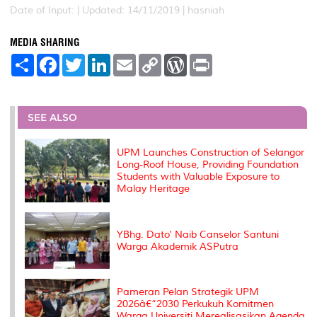
Date of Input: |
Updated: 14/11/2019 | hasniah
MEDIA SHARING
S
F
T
L
E
C
W
P
h
a
w
i
m
o
o
r
a
c
i
n
a
p
r
i
r
e
t
k
i
y
d
n
e
b
t
e
l
L
P
t
o
e
d
i
r
SEE ALSO
o
r
I
n
e
k
n
k
s
s
UPM Launches Construction of Selangor
Long-Roof House, Providing Foundation
Students with Valuable Exposure to
Malay Heritage
YBhg. Dato' Naib Canselor Santuni
Warga Akademik ASPutra
Pameran Pelan Strategik UPM
2026â€“2030 Perkukuh Komitmen
Warga Universiti Merealisasikan Agenda