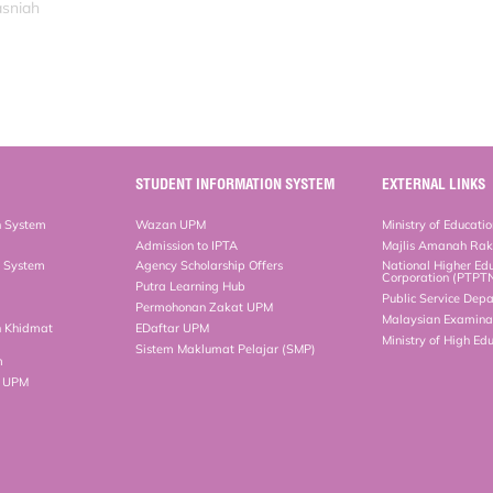
asniah
STUDENT INFORMATION SYSTEM
EXTERNAL LINKS
n System
Wazan UPM
Ministry of Educati
Admission to IPTA
Majlis Amanah Ra
n System
Agency Scholarship Offers
National Higher Ed
Corporation (PTPT
Putra Learning Hub
Public Service Dep
Permohonan Zakat UPM
Malaysian Examinat
n Khidmat
EDaftar UPM
Ministry of High Ed
Sistem Maklumat Pelajar (SMP)
m
b UPM