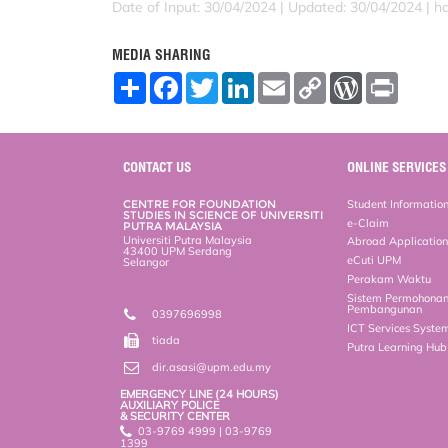
Date of Input: 30/04/2024 |
Updated: 30/04/2024 | h
MEDIA SHARING
S
F
T
L
E
C
W
P
h
a
w
i
m
o
o
r
a
c
i
n
a
p
r
i
r
e
t
k
i
y
d
n
e
b
t
e
l
L
P
t
o
e
d
i
r
CONTACT US
ONLINE SERVICES
o
r
I
n
e
k
n
k
s
CENTRE FOR FOUNDATION
Student Informatio
s
STUDIES IN SCIENCE OF UNIVERSITI
e-Claim
PUTRA MALAYSIA
Universiti Putra Malaysia
Abroad Applicatio
43400 UPM Serdang
eCuti UPM
Selangor
Perakam Waktu
Sistem Permohona
Pembangunan
0397696998
ICT Services Syste
tiada
Putra Learning Hu
dir.asasi@upm.edu.my
EMERGENCY LINE (24 HOURS)
AUXILIARY POLICE
& SECURITY CENTER
03-9769 4999 | 03-9769
1399