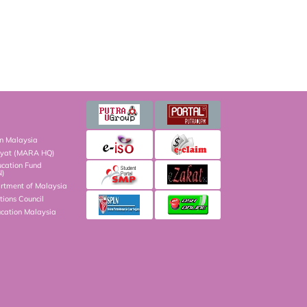
on Malaysia
kyat (MARA HQ)
ucation Fund
N)
artment of Malaysia
ions Council
ucation Malaysia