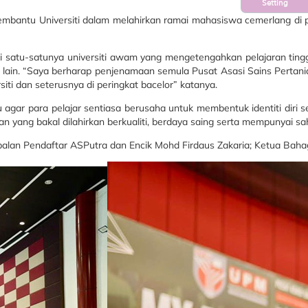
Setting
h membantu Universiti dalam melahirkan ramai mahasiswa cemerlang di
adi satu-satunya universiti awam yang mengetengahkan pelajaran ti
lain. “Saya berharap penjenamaan semula Pusat Asasi Sains Pertani
iti dan seterusnya di peringkat bacelor” katanya.
agar para pelajar sentiasa berusaha untuk membentuk identiti diri 
ang bakal dilahirkan berkualiti, berdaya saing serta mempunyai sahsia
 Timbalan Pendaftar ASPutra dan Encik Mohd Firdaus Zakaria; Ketua