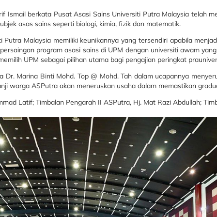
if Ismail berkata Pusat Asasi Sains Universiti Putra Malaysia tela
k asas sains seperti biologi, kimia, fizik dan matematik.
i Putra Malaysia memiliki keunikannya yang tersendiri apabila menj
persaingan program asasi sains di UPM dengan universiti awam yang 
emilih UPM sebagai pilihan utama bagi pengajian peringkat praunivers
a Dr. Marina Binti Mohd. Top @ Mohd. Tah dalam ucapannya menyeru 
rjanji warga ASPutra akan meneruskan usaha dalam memastikan graduan y
ammad Latif; Timbalan Pengarah II ASPutra, Hj. Mat Razi Abdullah;