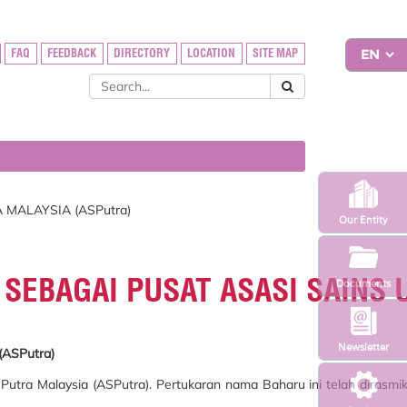
FAQ
FEEDBACK
DIRECTORY
LOCATION
SITE MAP
 MALAYSIA (ASPutra)
Our Entity
I SEBAGAI PUSAT ASASI SAINS 
Documents
Newsletter
ASPutra)
iti Putra Malaysia (ASPutra). Pertukaran nama Baharu ini telah diras