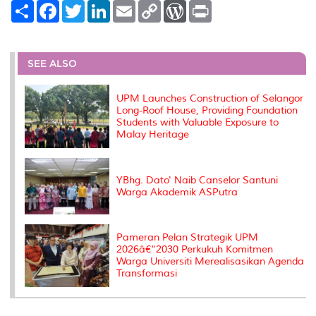
S
F
T
L
E
C
W
P
h
a
w
i
m
o
o
r
a
c
i
n
a
p
r
i
r
e
t
k
i
y
d
n
e
b
t
e
l
L
P
t
o
e
d
i
r
SEE ALSO
o
r
I
n
e
k
n
k
s
s
UPM Launches Construction of Selangor
Long-Roof House, Providing Foundation
Students with Valuable Exposure to
Malay Heritage
YBhg. Dato' Naib Canselor Santuni
Warga Akademik ASPutra
Pameran Pelan Strategik UPM
2026â€“2030 Perkukuh Komitmen
Warga Universiti Merealisasikan Agenda
Transformasi