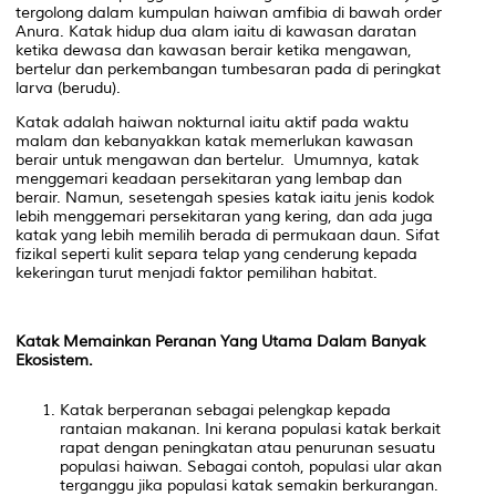
tergolong dalam kumpulan haiwan amfibia di bawah order
Anura. Katak hidup dua alam iaitu di kawasan daratan
ketika dewasa dan kawasan berair ketika mengawan,
bertelur dan perkembangan tumbesaran pada di peringkat
larva (berudu).
Katak adalah haiwan nokturnal iaitu aktif pada waktu
malam dan kebanyakkan katak memerlukan kawasan
berair untuk mengawan dan bertelur. Umumnya, katak
menggemari keadaan persekitaran yang lembap dan
berair. Namun, sesetengah spesies katak iaitu jenis kodok
lebih menggemari persekitaran yang kering, dan ada juga
katak yang lebih memilih berada di permukaan daun. Sifat
fizikal seperti kulit separa telap yang cenderung kepada
kekeringan turut menjadi faktor pemilihan habitat.
Katak Memainkan Peranan Yang Utama Dalam Banyak
Ekosistem.
Katak berperanan sebagai pelengkap kepada
rantaian makanan. Ini kerana populasi katak berkait
rapat dengan peningkatan atau penurunan sesuatu
populasi haiwan. Sebagai contoh, populasi ular akan
terganggu jika populasi katak semakin berkurangan.