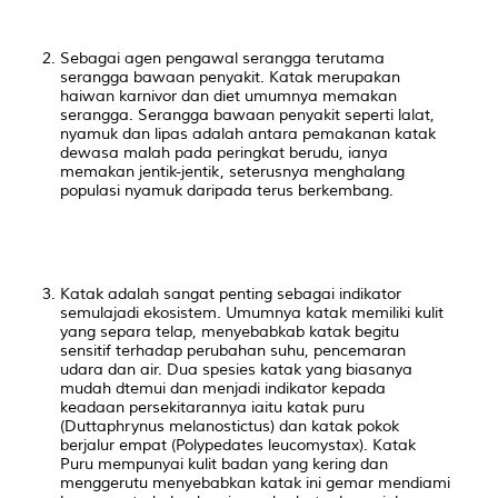
Sebagai agen pengawal serangga terutama
serangga bawaan penyakit. Katak merupakan
haiwan karnivor dan diet umumnya memakan
serangga. Serangga bawaan penyakit seperti lalat,
nyamuk dan lipas adalah antara pemakanan katak
dewasa malah pada peringkat berudu, ianya
memakan jentik-jentik, seterusnya menghalang
populasi nyamuk daripada terus berkembang.
Katak adalah sangat penting sebagai indikator
semulajadi ekosistem. Umumnya katak memiliki kulit
yang separa telap, menyebabkab katak begitu
sensitif terhadap perubahan suhu, pencemaran
udara dan air. Dua spesies katak yang biasanya
mudah dtemui dan menjadi indikator kepada
keadaan persekitarannya iaitu katak puru
(
Duttaphrynus melanostictus
) dan katak pokok
berjalur empat (
Polypedates leucomystax
). Katak
Puru mempunyai kulit badan yang kering dan
menggerutu menyebabkan katak ini gemar mendiami