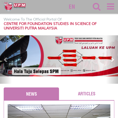
127
EN
Welcome To The Official Portal Of
CENTRE FOR FOUNDATION STUDIES IN SCIENCE OF
UNIVERSITI PUTRA MALAYSIA
P
N
r
e
e
x
v
t
i
o
Hala Tuju Selepas SPM
u
s
ARTICLES
NEWS