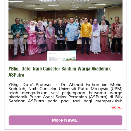
YBhg. Dato' Naib Canselor Santuni Warga Akademik
ASPutra
YBhg. Dato' Profesor Ir. Dr. Ahmad Farhan bin Mohd.
Sadullah, Naib Canselor Universiti Putra Malaysia (UPM)
telah mengadakan sesi perjumpaan bersama warga
akademik Pusat Asasi Sains Pertanian (ASPutra) di Bilik
Seminar ASPutra pada pagi tadi bagi memperkukuh
hubungan antara pengurusan tertinggi universiti dengan
more...
warga akademik.
More News...