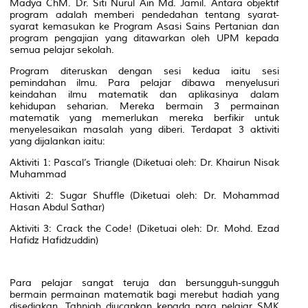
Madya ChM. Dr. Siti Nurul Ain Md. Jamil. Antara objektif
program adalah memberi pendedahan tentang syarat-
syarat kemasukan ke Program Asasi Sains Pertanian dan
program pengajian yang ditawarkan oleh UPM kepada
semua pelajar sekolah.
Program diteruskan dengan sesi kedua iaitu sesi
pemindahan ilmu. Para pelajar dibawa menyelusuri
keindahan ilmu matematik dan aplikasinya dalam
kehidupan seharian. Mereka bermain 3 permainan
matematik yang memerlukan mereka berfikir untuk
menyelesaikan masalah yang diberi. Terdapat 3 aktiviti
yang dijalankan iaitu:
Aktiviti 1: Pascal’s Triangle (Diketuai oleh: Dr. Khairun Nisak
Muhammad
Aktiviti 2: Sugar Shuffle (Diketuai oleh: Dr. Mohammad
Hasan Abdul Sathar)
Aktiviti 3: Crack the Code! (Diketuai oleh: Dr. Mohd. Ezad
Hafidz Hafidzuddin)
Para pelajar sangat teruja dan bersungguh-sungguh
bermain permainan matematik bagi merebut hadiah yang
disediakan. Tahniah diucapkan kepada para pelajar SMK