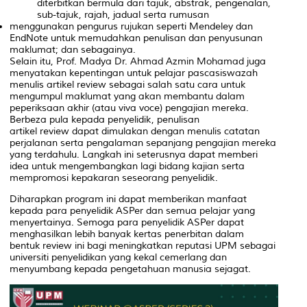
diterbitkan bermula dari tajuk, abstrak, pengenalan,
sub-tajuk, rajah, jadual serta rumusan
menggunakan pengurus rujukan seperti Mendeley dan
EndNote untuk memudahkan penulisan dan penyusunan
maklumat; dan sebagainya.
Selain itu, Prof. Madya Dr. Ahmad Azmin Mohamad juga
menyatakan kepentingan untuk pelajar pascasiswazah
menulis artikel
review
sebagai salah satu cara untuk
mengumpul maklumat yang akan membantu dalam
peperiksaan akhir (atau
viva voce
) pengajian mereka.
Berbeza pula kepada penyelidik, penulisan
artikel
review
dapat dimulakan dengan menulis catatan
perjalanan serta pengalaman sepanjang pengajian mereka
yang terdahulu. Langkah ini seterusnya dapat memberi
idea untuk mengembangkan lagi bidang kajian serta
mempromosi kepakaran seseorang penyelidik.
Diharapkan program ini dapat memberikan manfaat
kepada para penyelidik ASPer dan semua pelajar yang
menyertainya. Semoga para penyelidik ASPer dapat
menghasilkan lebih banyak kertas penerbitan dalam
bentuk
review
ini bagi meningkatkan reputasi UPM sebagai
universiti penyelidikan yang kekal cemerlang dan
menyumbang kepada pengetahuan manusia sejagat.