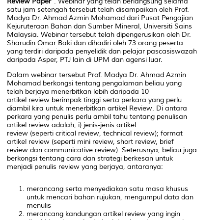
Review Paper
”. Webinar yang telah berlangsung selama
satu jam setengah tersebut telah disampaikan oleh Prof.
Madya Dr. Ahmad Azmin Mohamad dari Pusat Pengajian
Kejuruteraan Bahan dan Sumber Mineral, Universiti Sains
Malaysia. Webinar tersebut telah dipengerusikan oleh Dr.
Sharudin Omar Baki dan dihadiri oleh 73 orang peserta
yang terdiri daripada penyelidik dan pelajar pascasiswazah
daripada Asper, PTJ lain di UPM dan agensi luar.
Dalam webinar tersebut Prof. Madya Dr. Ahmad Azmin
Mohamad berkongsi tentang pengalaman beliau yang
telah berjaya menerbitkan lebih daripada 10
artikel
review
berimpak tinggi serta perkara yang perlu
diambil kira untuk menerbitkan artikel
Review
. Di antara
perkara yang penulis perlu ambil tahu tentang penulisan
artikel
review
adalah; i) jenis-jenis artikel
r
eview
(seperti
critical review
,
technical review
); format
artikel
review
(seperti
mini review, short review, brief
review
dan
communicative review
). Seterusnya, beliau juga
berkongsi tentang cara dan strategi berkesan untuk
menjadi penulis
review
yang berjaya, antaranya:
merancang serta menyediakan satu masa khusus
untuk mencari bahan rujukan, mengumpul data dan
menulis
merancang kandungan artikel
review
yang ingin