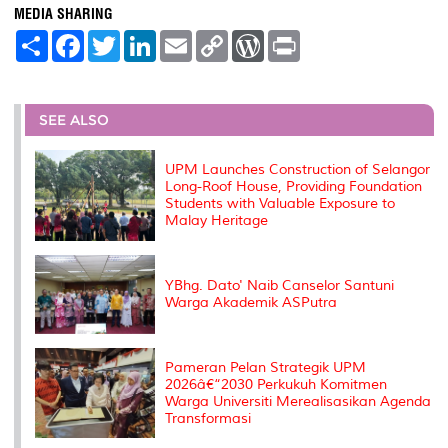
MEDIA SHARING
S
F
T
L
E
C
W
P
h
a
w
i
m
o
o
r
a
c
i
n
a
p
r
i
r
e
t
k
i
y
d
n
e
b
t
e
l
L
P
t
o
e
d
i
r
SEE ALSO
o
r
I
n
e
k
n
k
s
s
UPM Launches Construction of Selangor
Long-Roof House, Providing Foundation
Students with Valuable Exposure to
Malay Heritage
YBhg. Dato' Naib Canselor Santuni
Warga Akademik ASPutra
Pameran Pelan Strategik UPM
2026â€“2030 Perkukuh Komitmen
Warga Universiti Merealisasikan Agenda
Transformasi