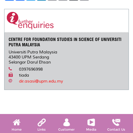
a
c
i
n
a
p
r
i
r
e
t
k
i
y
d
n
e
b
t
e
l
L
P
t
o
e
d
i
r
o
r
I
n
e
k
n
k
s
s
CENTRE FOR FOUNDATION STUDIES IN SCIENCE OF UNIVERSITI
PUTRA MALAYSIA
Universiti Putra Malaysia
43400 UPM Serdang
Selangor Darul Ehsan
0397696998
tiada
dir.asasi@upm.edu.my
Home
Links
Customer
Media
Contact Us