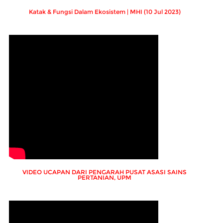
Katak & Fungsi Dalam Ekosistem | MHI (10 Jul 2023)
VIDEO UCAPAN DARI PENGARAH PUSAT ASASI SAINS
PERTANIAN, UPM