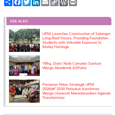
h
a
w
i
m
o
o
r
a
c
i
n
a
p
r
i
r
e
t
k
i
y
d
n
e
b
t
e
l
L
P
t
o
e
d
i
r
SEE ALSO
o
r
I
n
e
k
n
k
s
s
UPM Launches Construction of Selangor
Long-Roof House, Providing Foundation
Students with Valuable Exposure to
Malay Heritage
YBhg. Dato' Naib Canselor Santuni
Warga Akademik ASPutra
Pameran Pelan Strategik UPM
2026â€“2030 Perkukuh Komitmen
Warga Universiti Merealisasikan Agenda
Transformasi