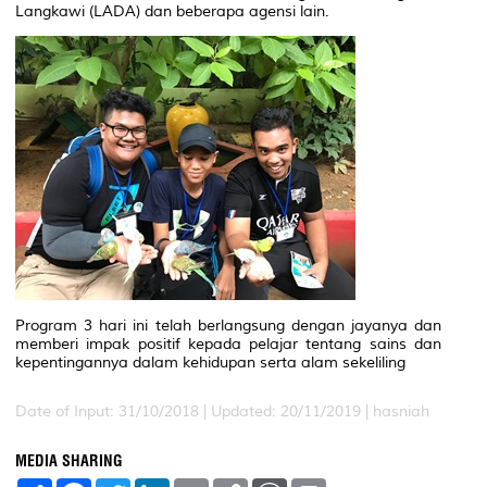
Langkawi (LADA) dan beberapa agensi lain.
Program 3 hari ini telah berlangsung dengan jayanya dan
memberi impak positif kepada pelajar tentang sains dan
kepentingannya dalam kehidupan serta alam sekeliling
Date of Input: 31/10/2018 |
Updated: 20/11/2019 | hasniah
MEDIA SHARING
S
F
T
L
E
C
W
P