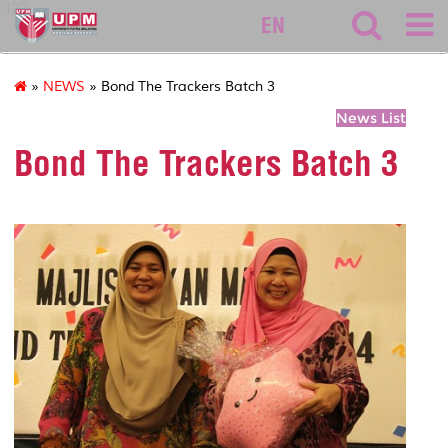
127
EN
»
NEWS
» Bond The Trackers Batch 3
News List
Bond The Trackers Batch 3