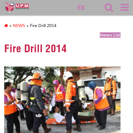
127
EN
»
NEWS
» Fire Drill 2014
News List
Fire Drill 2014