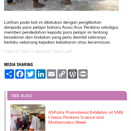
Latihan pada kali ini dilakukan dengan penglibatan
daripada para pelajar baharu Asasi Arus Perdana sekaligus
memberi pendedahan kepada para pelajar ini tentang
kesedaran dan tindakan yang perlu diambil sekiranya
berlaku sebarang kejadian kebakaran atau kecemasan.
Date of Input: |
Updated: | amir_peli
MEDIA SHARING
S
F
T
L
E
C
W
P
h
a
w
i
m
o
o
r
a
c
i
n
a
p
r
i
r
e
t
k
i
y
d
n
e
b
t
e
l
L
P
t
o
e
d
i
r
SEE ALSO
o
r
I
n
e
k
n
k
s
s
ASPutra Promotional Exhibition at SMK
Cheras Perdana Science and
Mathematics Week