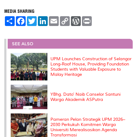
MEDIA SHARING
S
F
T
L
E
C
W
P
h
a
w
i
m
o
o
r
a
c
i
n
a
p
r
i
r
e
t
k
i
y
d
n
e
b
t
e
l
L
P
t
o
e
d
i
r
SEE ALSO
o
r
I
n
e
k
n
k
s
s
UPM Launches Construction of Selangor
Long-Roof House, Providing Foundation
Students with Valuable Exposure to
Malay Heritage
YBhg. Dato' Naib Canselor Santuni
Warga Akademik ASPutra
Pameran Pelan Strategik UPM 2026–
2030 Perkukuh Komitmen Warga
Universiti Merealisasikan Agenda
Transformasi