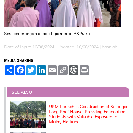
Sesi penerangan di booth pameran ASPutra.
Date of Input: 16/08/2024 |
Updated: 16/08/2024 | hasniah
MEDIA SHARING
S
F
T
L
E
C
W
P
h
a
w
i
m
o
o
r
a
c
i
n
a
p
r
i
r
e
t
k
i
y
d
n
e
b
t
e
l
L
P
t
o
e
d
i
r
SEE ALSO
o
r
I
n
e
k
n
k
s
s
UPM Launches Construction of Selangor
Long-Roof House, Providing Foundation
Students with Valuable Exposure to
Malay Heritage