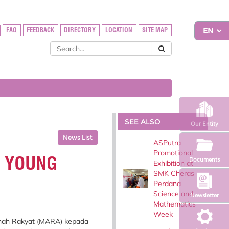
FAQ
FEEDBACK
DIRECTORY
LOCATION
SITE MAP
SEE ALSO
Our Entity
News List
ASPutra
Promotional
 YOUNG
Documents
Exhibition at
SMK Cheras
Perdana
Science and
Newsletter
Mathematics
Week
anah Rakyat (MARA) kepada