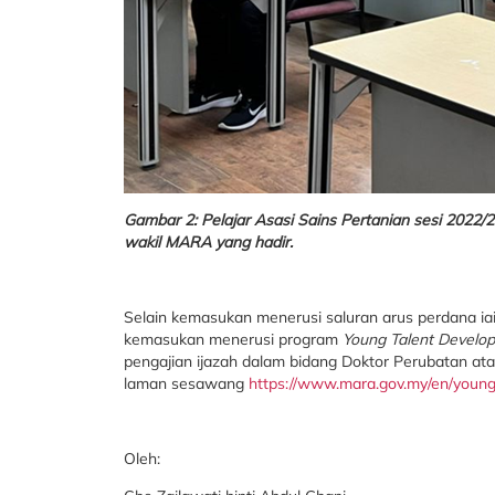
Gambar 2: Pelajar Asasi Sains Pertanian sesi 202
wakil MARA yang hadir.
Selain kemasukan menerusi saluran arus perdana ia
kemasukan menerusi program
Young Talent Develo
pengajian ijazah dalam bidang Doktor Perubatan atau
laman sesawang
https://www.mara.gov.my/en/youn
Oleh: