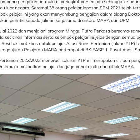
mbung pengajian bermula di peringkat persediaan sehingga ke pering
atau luar negara. Seramai 38 orang pelajar lepasan SPM 2021 telah ter
mpok pelajar ini yang akan menyambung pengajian dalam bidang Dokto
pakan perintis kepada jalinan kerjasama di antara MARA dan UPM
Julai 2022 dan menjalani program Minggu Putra Perkasa bersama-sama
a keciciran informasi serta kelompok pelajar ini jelas dengan semua p
Sesi taklimat khas untuk pelajar Asasi Sains Pertanian (laluan YTP) t
enganjuran Pelajaran MARA bertempat di BK PASP 1, Pusat Asasi Sai
s Pertanian 2022/2023 menerusi saluran YTP ini merupakan sisipan p
semuka melibatkan pelajar dan juga penaja iaitu dari pihak MARA.