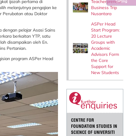
Teacherpreneur
kat ijazah pertama di
Setting
Business Trip
pilih melanjutnya pengajian ke
Nusantara
r Perubatan atau Doktor
ASPer Head
Start Program:
 dengan pelajar Asasi Sains
20 Lecture
erkara berkaitan YTP, satu
Groups with
elah disampaikan oleh En.
Academic
ns Pertanian.
Advisors Form
engisian program ASPer Head
the Core
Support for
New Students
CENTRE FOR
FOUNDATION STUDIES IN
SCIENCE OF UNIVERSITI