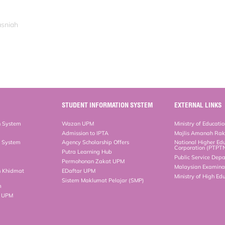
ani
asniah
STUDENT INFORMATION SYSTEM
EXTERNAL LINKS
n System
Wazan UPM
Ministry of Educati
Admission to IPTA
Majlis Amanah Ra
n System
Agency Scholarship Offers
National Higher Ed
Corporation (PTPT
Putra Learning Hub
Public Service Dep
Permohonan Zakat UPM
Malaysian Examinat
n Khidmat
EDaftar UPM
Ministry of High Ed
Sistem Maklumat Pelajar (SMP)
m
b UPM