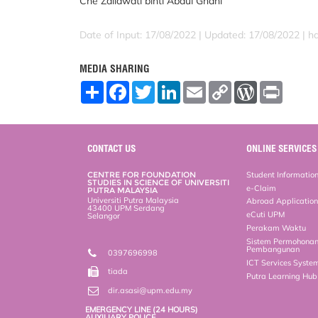
Che Zailawati binti Abdul Gh
Date of Input: 17/08/2022 |
Updated: 17/08/2022 | h
MEDIA SHARING
S
F
T
L
E
C
W
P
h
a
w
i
m
o
o
r
a
c
i
n
a
p
r
i
r
e
t
k
i
y
d
n
e
b
t
e
l
L
P
t
o
e
d
i
r
CONTACT US
ONLINE SERVICES
o
r
I
n
e
k
n
k
s
CENTRE FOR FOUNDATION
Student Informatio
s
STUDIES IN SCIENCE OF UNIVERSITI
e-Claim
PUTRA MALAYSIA
Universiti Putra Malaysia
Abroad Applicatio
43400 UPM Serdang
eCuti UPM
Selangor
Perakam Waktu
Sistem Permohona
Pembangunan
0397696998
ICT Services Syste
tiada
Putra Learning Hu
dir.asasi@upm.edu.my
EMERGENCY LINE (24 HOURS)
AUXILIARY POLICE