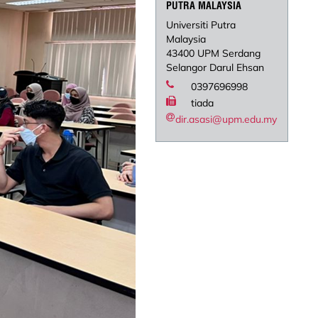
PUTRA MALAYSIA
Universiti Putra
Malaysia
43400 UPM Serdang
Selangor Darul Ehsan
0397696998
tiada
dir.asasi@upm.edu.my