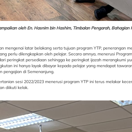
ampaikan oleh En. Hasnim bin Hashim, Timbalan Pengarah, Bahagian
angan mengenai latar belakang serta tujuan program YTP, penerangan 
yang perlu dilengkapkan oleh pelajar. Secara amnya, menerusi Progra
ari peringkat persediaan sehingga ke peringkat ijazah merangkumi yur
gkutan ini hanya layak dibayar kepada pelajar yang mendapat tawara
n pengajian di Semenanjung.
rtanian sesi 2022/2023 menerusi program YTP ini terus melakar kece
 diikuti kelak.