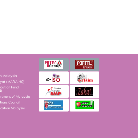
on Malaysia
kyat (MARA HQ)
ucation Fund
N)
artment of Malaysia
ions Council
ucation Malaysia