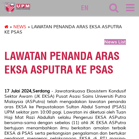
asasi
EN
»
NEWS
» LAWATAN PENANDA ARAS EKSA ASPUTRA
KE PSAS
News List
LAWATAN PENANDA ARAS
EKSA ASPUTRA KE PSAS
17 Julai 2024,Serdang
- Jawatankuasa Ekosistem Kondusif
Sektor Awam (JK EKSA) Pusat Asasi Sains Universiti Putra
Malaysia (ASPutra) telah mengadakan lawatan penanda
aras EKSA ke Perpustakaan Sultan Abdul Samad (PSAS)
UPM sekitar jam 10:00 pagi. Lawatan ini diketuai oleh Tuan
Haji Mat Razi Abdullah selaku Pengerusi EKSA ASPutra
bersama-sama dengan sebelas (11) ahli JK EKSA ASPutra
bertujuan menambahkan ilmu berkaitan amalan terbaik
EKSA di PSAS serta perkongsian pengalaman dan bertukar
pendapat mengenai pelaksanaan EKSA di PTJ masing-