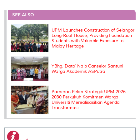
r
e
t
k
i
y
d
n
e
b
t
e
l
L
P
t
o
e
d
i
r
SEE ALSO
o
r
I
n
e
k
n
k
s
s
UPM Launches Construction of Selangor
Long-Roof House, Providing Foundation
Students with Valuable Exposure to
Malay Heritage
YBhg. Dato' Naib Canselor Santuni
Warga Akademik ASPutra
Pameran Pelan Strategik UPM 2026–
2030 Perkukuh Komitmen Warga
Universiti Merealisasikan Agenda
Transformasi