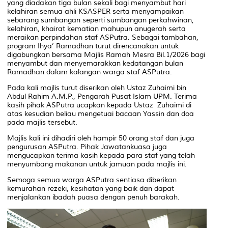
yang diadakan tiga bulan sekali bagi menyambut hari
kelahiran semua ahli KSASPER serta menyampaikan
sebarang sumbangan seperti sumbangan perkahwinan,
kelahiran, khairat kematian mahupun anugerah serta
meraikan perpindahan staf ASPutra. Sebagai tambahan,
program Ihya’ Ramadhan turut direncanakan untuk
digabungkan bersama Majlis Ramah Mesra Bil.1/2026 bagi
menyambut dan menyemarakkan kedatangan bulan
Ramadhan dalam kalangan warga staf ASPutra.
Pada kali majlis turut diserikan oleh Ustaz Zuhaimi bin
Abdul Rahim A.M.P., Pengarah Pusat Islam UPM. Terima
kasih pihak ASPutra ucapkan kepada Ustaz Zuhaimi di
atas kesudian beliau mengetuai bacaan Yassin dan doa
pada majlis tersebut.
Majlis kali ini dihadiri oleh hampir 50 orang staf dan juga
pengurusan ASPutra. Pihak Jawatankuasa juga
mengucapkan terima kasih kepada para staf yang telah
menyumbang makanan untuk jamuan pada majlis ini.
Semoga semua warga ASPutra sentiasa diberikan
kemurahan rezeki, kesihatan yang baik dan dapat
menjalankan ibadah puasa dengan penuh barakah.