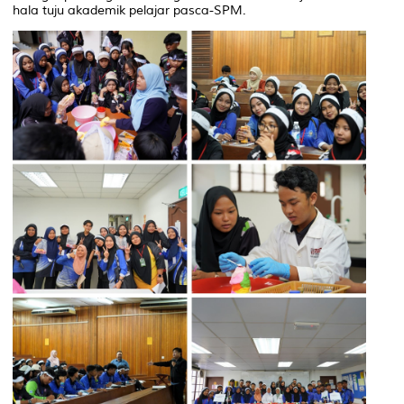
hala tuju akademik pelajar pasca-SPM.