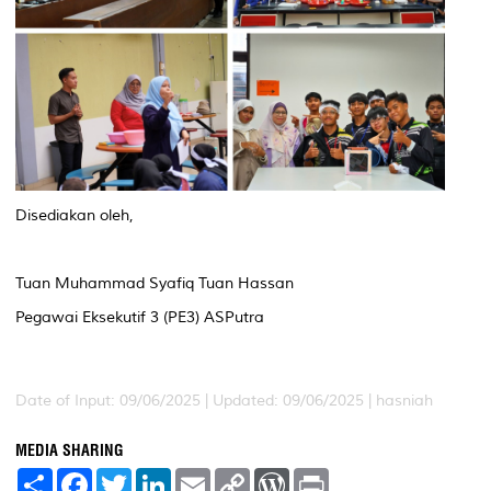
Disediakan oleh,
Tuan Muhammad Syafiq Tuan Hassan
Pegawai Eksekutif 3 (PE3) ASPutra
Date of Input: 09/06/2025 |
Updated: 09/06/2025 | hasniah
MEDIA SHARING
S
F
T
L
E
C
W
P