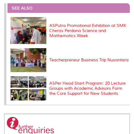
e
b
t
e
l
L
P
t
o
e
d
i
r
SEE ALSO
o
r
I
n
e
k
n
k
s
s
ASPutra Promotional Exhibition at SMK
Cheras Perdana Science and
Mathematics Week
Teacherpreneur Business Trip Nusantara
ASPer Head Start Program: 20 Lecture
Groups with Academic Advisors Form
the Core Support for New Students