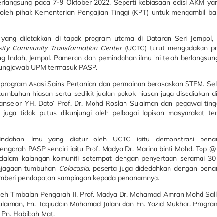
berlangsung pada 7-9 Oktober 2022. Seperti kebiasaan edisi AKM yan
 oleh pihak Kementerian Pengajian Tinggi (KPT) untuk mengambil ba
ng diletakkan di tapak program utama di Dataran Seri Jempol, 
sity Community Transformation Center
(UCTC) turut mengadakan p
 Indah, Jempol. Pameran dan pemindahan ilmu ini telah berlangsun
ggungjawab UPM termasuk PASP.
gram Asasi Sains Pertanian dan permainan berasaskan STEM. Selai
buhan hiasan serta sedikit jualan pokok hiasan juga disediakan di
selor YH. Dato’ Prof. Dr. Mohd Roslan Sulaiman dan pegawai ting
ga tidak putus dikunjungi oleh pelbagai lapisan masyarakat te
indahan ilmu yang diatur oleh UCTC iaitu demonstrasi pen
engarah PASP sendiri iaitu Prof. Madya Dr. Marina binti Mohd. Top 
t dalam kalangan komuniti setempat dengan penyertaan seramai 30
enjagaan tumbuhan
Colocasia
, peserta juga didedahkan dengan pen
emberi pendapatan sampingan kepada penanamnya.
oleh Timbalan Pengarah II, Prof. Madya Dr. Mohamad Amran Mohd Sall
laiman, En. Taqiuddin Mohamad Jalani dan En. Yazid Mukhar. Program
 Pn. Habibah Mat.