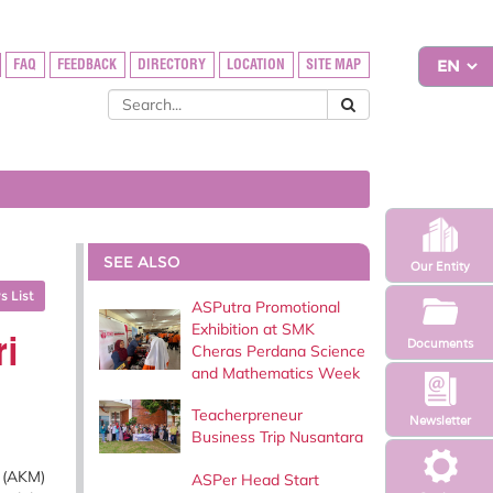
FAQ
FEEDBACK
DIRECTORY
LOCATION
SITE MAP
SEE ALSO
Our Entity
 List
ASPutra Promotional
Exhibition at SMK
ri
Documents
Cheras Perdana Science
and Mathematics Week
Teacherpreneur
Newsletter
Business Trip Nusantara
a (AKM)
ASPer Head Start