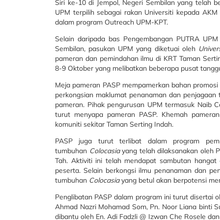
Siri ke-10 di Jempol, Negeri Sembilan yang telah 
UPM terpilih sebagai rakan Universiti kepada AKM
dalam program Outreach UPM-KPT.
Selain daripada bas Pengembangan PUTRA UPM ya
Sembilan, pasukan UPM yang diketuai oleh
Univer
pameran dan pemindahan ilmu di KRT Taman Serting
8-9 Oktober yang melibatkan beberapa pusat tan
Meja pameran PASP mempamerkan bahan promosi pro
perkongsian maklumat penanaman dan penjagaan tum
pameran. Pihak pengurusan UPM termasuk Naib Can
turut menyapa pameran PASP. Khemah pameran ju
komuniti sekitar Taman Serting Indah.
PASP juga turut terlibat dalam program pem
tumbuhan
Colocasia
yang telah dilaksanakan oleh P
Tah. Aktiviti ini telah mendapat sambutan hanga
peserta. Selain berkongsi ilmu penanaman dan p
tumbuhan
Colocasia
yang betul akan berpotensi m
Penglibatan PASP dalam program ini turut disertai 
Ahmad Nazri Mohamad Som, Pn. Noor Liana binti Su
dibantu oleh En. Adi Fadzli @ Izwan Che Rosele dan