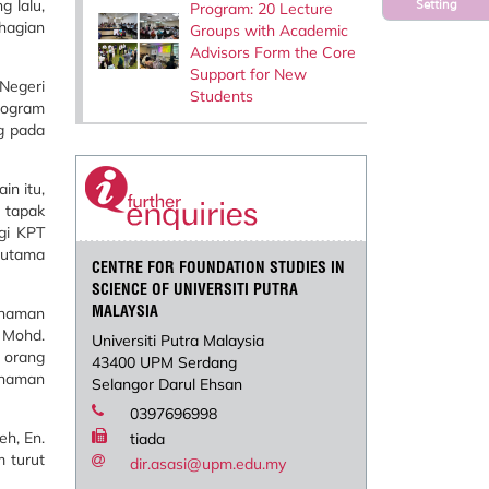
g lalu,
Setting
Program: 20 Lecture
hagian
Groups with Academic
Advisors Form the Core
Support for New
Negeri
Students
rogram
g pada
n itu,
 tapak
gi KPT
rutama
CENTRE FOR FOUNDATION STUDIES IN
SCIENCE OF UNIVERSITI PUTRA
MALAYSIA
anaman
@ Mohd.
Universiti Putra Malaysia
 orang
43400 UPM Serdang
anaman
Selangor Darul Ehsan
0397696998
eh, En.
tiada
 turut
dir.asasi@upm.edu.my