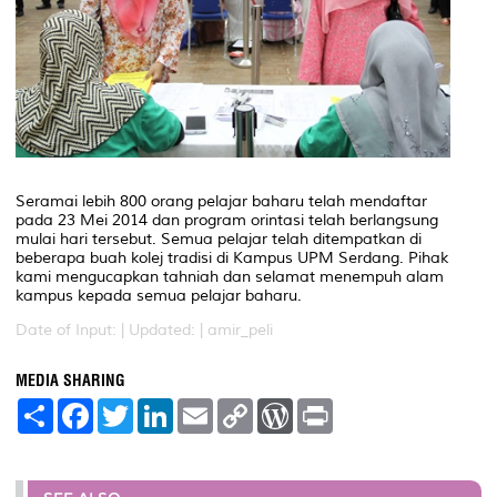
Seramai lebih 800 orang pelajar baharu telah mendaftar
pada 23 Mei 2014 dan program orintasi telah berlangsung
mulai hari tersebut. Semua pelajar telah ditempatkan di
beberapa buah kolej tradisi di Kampus UPM Serdang. Pihak
kami mengucapkan tahniah dan selamat menempuh alam
kampus kepada semua pelajar baharu.
Date of Input: |
Updated: | amir_peli
MEDIA SHARING
S
F
T
L
E
C
W
P
h
a
w
i
m
o
o
r
a
c
i
n
a
p
r
i
r
e
t
k
i
y
d
n
e
b
t
e
l
L
P
t
o
e
d
i
r