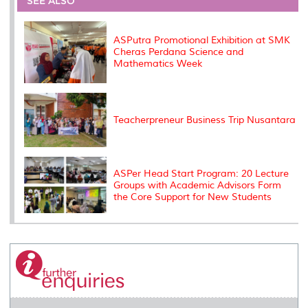
SEE ALSO
o
r
I
n
e
k
n
k
s
s
ASPutra Promotional Exhibition at SMK
Cheras Perdana Science and
Mathematics Week
Teacherpreneur Business Trip Nusantara
ASPer Head Start Program: 20 Lecture
Groups with Academic Advisors Form
the Core Support for New Students