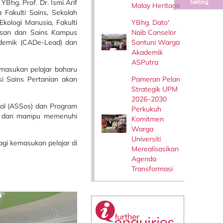
Bhg. Prof. Dr. Ismi Arif
Setting
Malay Heritage
 Fakulti Sains, Sekolah
YBhg. Dato'
kologi Manusia, Fakulti
Naib Canselor
urusan dan Sains Kampus
Santuni Warga
demik (CADe-Lead) dan
Akademik
ASPutra
emasukan pelajar baharu
Pameran Pelan
i Sains Pertanian akan
Strategik UPM
2026–2030
ial (ASSos) dan Program
Perkukuh
van dan mampu memenuhi
Komitmen
Warga
Universiti
gi kemasukan pelajar di
Merealisasikan
Agenda
Transformasi