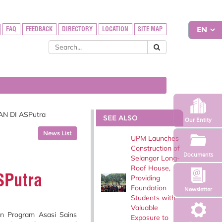
FAQ
FEEDBACK
DIRECTORY
LOCATION
SITE MAP
N DI ASPutra
SEE ALSO
Our Entity
News List
UPM Launches
Construction of
Documents
Selangor Long-
Roof House,
Putra
Providing
Foundation
Newsletter
Students with
Valuable
an Program Asasi Sains
Exposure to