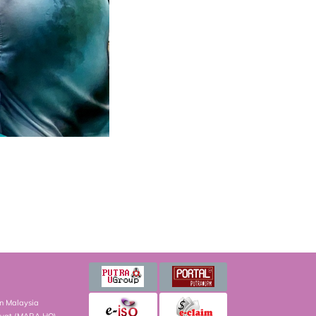
on Malaysia
kyat (MARA HQ)