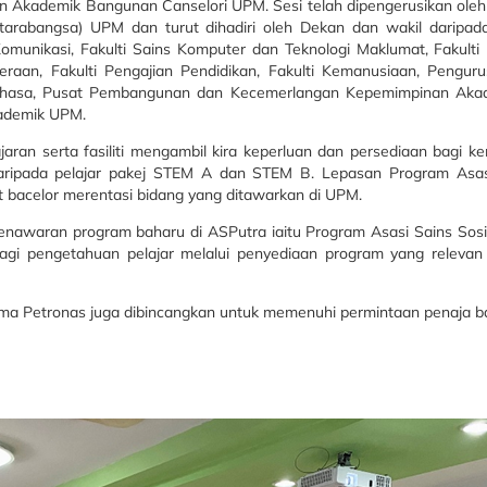
an Akademik Bangunan Canselori UPM. Sesi telah dipengerusikan oleh Y
tarabangsa) UPM dan turut dihadiri oleh Dekan dan wakil daripada
unikasi, Fakulti Sains Komputer dan Teknologi Maklumat, Fakulti E
uteraan, Fakulti Pengajian Pendidikan, Fakulti Kemanusiaan, Peng
Bahasa, Pusat Pembangunan dan Kecemerlangan Kepemimpinan Aka
ademik UPM.
ran serta fasiliti mengambil kira keperluan dan persediaan bagi k
 daripada pelajar pakej STEM A dan STEM B. Lepasan Program Asas
t bacelor merentasi bidang yang ditawarkan di UPM.
enawaran program baharu di ASPutra iaitu Program Asasi Sains Sos
n lagi pengetahuan pelajar melalui penyediaan program yang rele
ma Petronas juga dibincangkan untuk memenuhi permintaan penaja ba