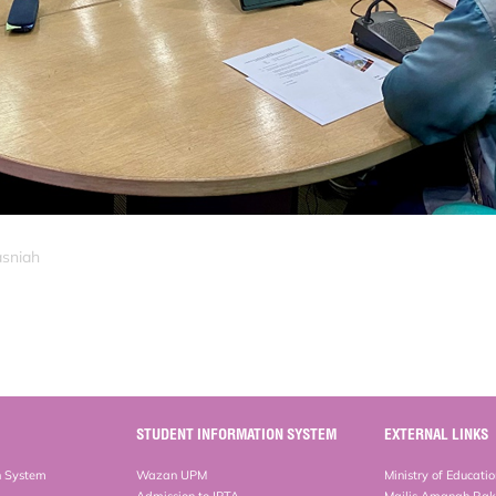
asniah
STUDENT INFORMATION SYSTEM
EXTERNAL LINKS
n System
Wazan UPM
Ministry of Educati
Admission to IPTA
Majlis Amanah Ra