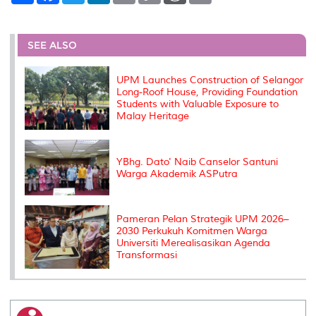
a
c
i
n
a
p
r
i
r
e
t
k
i
y
d
n
e
b
t
e
l
L
P
t
o
e
d
i
r
SEE ALSO
o
r
I
n
e
k
n
k
s
s
UPM Launches Construction of Selangor
Long-Roof House, Providing Foundation
Students with Valuable Exposure to
Malay Heritage
YBhg. Dato' Naib Canselor Santuni
Warga Akademik ASPutra
Pameran Pelan Strategik UPM 2026–
2030 Perkukuh Komitmen Warga
Universiti Merealisasikan Agenda
Transformasi