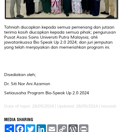
Tahniah diucapkan kepada semua pemenang dan jutaan
terima kasih diucapkan kepada semua pihak; pengurusan
Pusat Asasi Sains Universiti Putra Malaysia; ahli
jawatankuasa
Bio Speak Up
2.0 2024; dan juri jemputan
yang telah menjayakan dan memeriahkan program ini.
Disediakan oleh;
Dr. Siti Nor Ani Azaman
Setiausaha Program
Bio-Speak Up
2.0 2024
Date of Input: 28/05/2024 |
Updated: 28/05/2024 | hasniah
MEDIA SHARING
S
F
T
L
E
C
W
P
h
a
w
i
m
o
o
r