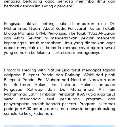
sentiasa berlapang dada semasa menimba ilmu dan
berbakti dengan ilmu yang diperolehi".
Pengisian aktiviti petang pula disampaikan oleh Dr.
Mohammad Nizam Abdul Kadir, Pensyarah Kanan Fakulti
Ekologi Manusia UPM. Perkongsian bertajuk "I'Jaz Al-Quran
dan Alam Sekitar ini mendedahkan pelajar mengenai
kepentingan untuk memahami ilmu yang diamalkan agar
dapat mengelak diri daripada mempercayai ajaran sesat
yang semakin berleluasa serta cara menanganinya.
Program
Healing with Nature
juga turut mendapat tajaan
daripada Blueprint Panda dan Rotiwap. Wakil dari pihak
Blueprint Panda, En. Muhammad Norirfan Norazam dan
En. Budiman Hakim, En. Lukman Hakim, Timbalan
Pengasas Rotiwap dan Dr. Muhammad Alif bin
Mohammad Latif, Timbalan Pengarah II ASPutra juga turut
serta menghadiri sesi penutupan program dan
penyampaian hadiah kepada peserta. Program ini tamat
pada jam 6.00 petang dan semua peserta bergerak pulang
semula ke kolej kediaman.