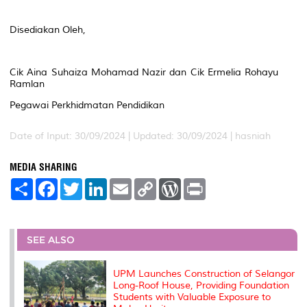
Disediakan Oleh,
Cik Aina Suhaiza Mohamad Nazir dan Cik Ermelia Rohayu
Ramlan
Pegawai Perkhidmatan Pendidikan
Date of Input: 30/09/2024 |
Updated: 30/09/2024 | hasniah
MEDIA SHARING
S
F
T
L
E
C
W
P
h
a
w
i
m
o
o
r
a
c
i
n
a
p
r
i
r
e
t
k
i
y
d
n
e
b
t
e
l
L
P
t
o
e
d
i
r
SEE ALSO
o
r
I
n
e
k
n
k
s
s
UPM Launches Construction of Selangor
Long-Roof House, Providing Foundation
Students with Valuable Exposure to