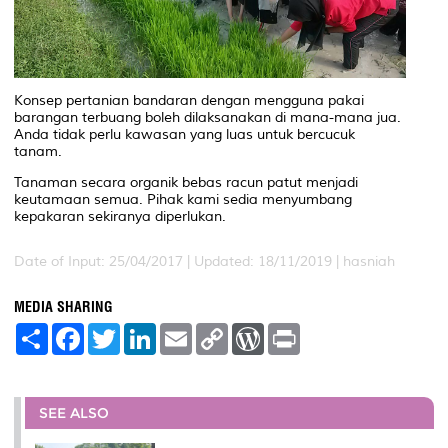
Konsep pertanian bandaran dengan mengguna pakai
barangan terbuang boleh dilaksanakan di mana-mana jua.
Anda tidak perlu kawasan yang luas untuk bercucuk
tanam.
Tanaman secara organik bebas racun patut menjadi
keutamaan semua. Pihak kami sedia menyumbang
kepakaran sekiranya diperlukan.
Date of Input: 25/04/2017 |
Updated: 18/11/2019 | hasniah
MEDIA SHARING
S
F
T
L
E
C
W
P
h
a
w
i
m
o
o
r
a
c
i
n
a
p
r
i
r
e
t
k
i
y
d
n
e
b
t
e
l
L
P
t
o
e
d
i
r
SEE ALSO
o
r
I
n
e
k
n
k
s