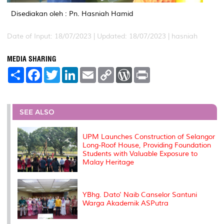
Disediakan oleh : Pn. Hasniah Hamid
Date of Input: 18/07/2023 |
Updated: 18/07/2023 | hasniah
MEDIA SHARING
S
F
T
L
E
C
W
P
h
a
w
i
m
o
o
r
a
c
i
n
a
p
r
i
r
e
t
k
i
y
d
n
e
b
t
e
l
L
P
t
o
e
d
i
r
SEE ALSO
o
r
I
n
e
k
n
k
s
s
UPM Launches Construction of Selangor
Long-Roof House, Providing Foundation
Students with Valuable Exposure to
Malay Heritage
YBhg. Dato' Naib Canselor Santuni
Warga Akademik ASPutra