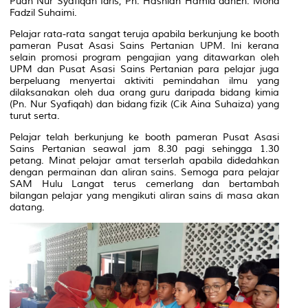
Puan Nur Syafiqah Idris, Pn. Hasniah Hamid danEn. Mohd
Fadzil Suhaimi.
Pelajar rata-rata sangat teruja apabila berkunjung ke booth
pameran Pusat Asasi Sains Pertanian UPM. Ini kerana
selain promosi program pengajian yang ditawarkan oleh
UPM dan Pusat Asasi Sains Pertanian para pelajar juga
berpeluang menyertai aktiviti pemindahan ilmu yang
dilaksanakan oleh dua orang guru daripada bidang kimia
(Pn. Nur Syafiqah) dan bidang fizik (Cik Aina Suhaiza) yang
turut serta.
Pelajar telah berkunjung ke booth pameran Pusat Asasi
Sains Pertanian seawal jam 8.30 pagi sehingga 1.30
petang. Minat pelajar amat terserlah apabila didedahkan
dengan permainan dan aliran sains. Semoga para pelajar
SAM Hulu Langat terus cemerlang dan bertambah
bilangan pelajar yang mengikuti aliran sains di masa akan
datang.