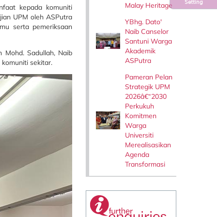
Setting
Malay Heritage
nfaat kepada komuniti
ajian UPM oleh ASPutra
YBhg. Dato'
lmu serta pemeriksaan
Naib Canselor
Santuni Warga
Akademik
n Mohd. Sadullah, Naib
ASPutra
komuniti sekitar.
Pameran Pelan
Strategik UPM
2026â€“2030
Perkukuh
Komitmen
Warga
Universiti
Merealisasikan
Agenda
Transformasi