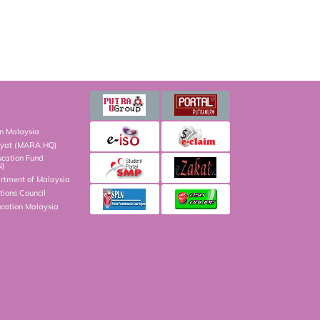
on Malaysia
kyat (MARA HQ)
ucation Fund
N)
artment of Malaysia
ions Council
ucation Malaysia