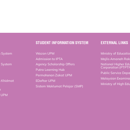
STUDENT INFORMATION SYSTEM
EXTERNAL LINKS
n System
Wazan UPM
Ministry of Educati
Admission to IPTA
Majlis Amanah Ra
n System
Agency Scholarship Offers
National Higher Ed
Corporation (PTPT
Putra Learning Hub
Public Service Dep
Permohonan Zakat UPM
Malaysian Examinat
n Khidmat
EDaftar UPM
Ministry of High Ed
Sistem Maklumat Pelajar (SMP)
m
b UPM