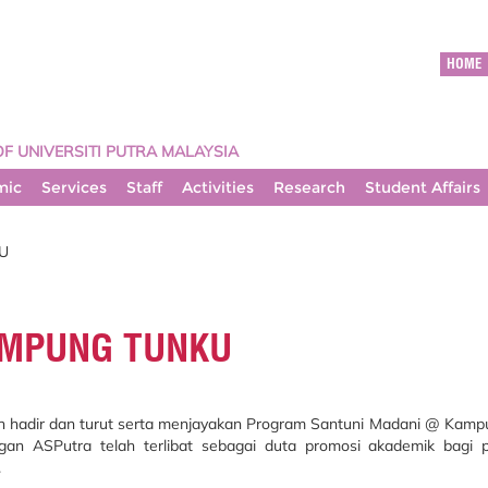
HOME
OF UNIVERSITI PUTRA MALAYSIA
mic
Services
Staff
Activities
Research
Student Affairs
U
AMPUNG TUNKU
lah hadir dan turut serta menjayakan Program Santuni Madani @ Kamp
an ASPutra telah terlibat sebagai duta promosi akademik bagi 
.