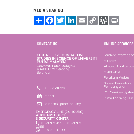
MEDIA SHARING
S
F
T
L
E
C
W
P
h
a
w
i
m
o
o
r
a
c
i
n
a
p
r
i
r
e
t
k
i
y
d
n
e
b
t
e
l
L
P
t
o
e
d
i
r
CONTACT US
ONLINE SERVICES
o
r
I
n
e
k
n
k
s
CENTRE FOR FOUNDATION
Student Informatio
s
STUDIES IN SCIENCE OF UNIVERSITI
e-Claim
PUTRA MALAYSIA
Universiti Putra Malaysia
Abroad Applicatio
43400 UPM Serdang
eCuti UPM
Selangor
Perakam Waktu
Sistem Permohona
Pembangunan
0397696998
ICT Services Syste
tiada
Putra Learning Hu
dir.asasi@upm.edu.my
EMERGENCY LINE (24 HOURS)
AUXILIARY POLICE
& SECURITY CENTER
03-9769 4999 | 03-9769
1399
03-9769 1999