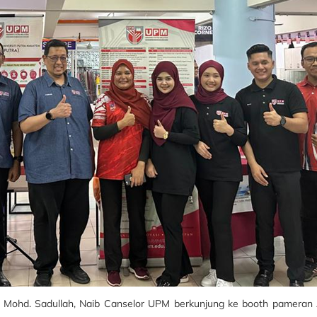
n Mohd. Sadullah, Naib Canselor UPM berkunjung ke booth pameran