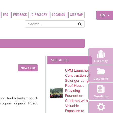
FAQ
FEEDBACK
DIRECTORY
LOCATION
SITE MAP
SEE ALSO
Our Entity
News List
UPM Launches
Construction of
Documents
Selangor Long-
Roof House,
Providing
Foundation
Newsletter
ung Tunku bertempat di
Students with
program anjuran Pusat
Valuable
Exposure to