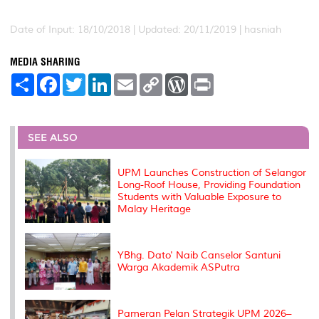
Date of Input: 18/10/2018 |
Updated: 20/11/2019 | hasniah
MEDIA SHARING
S
F
T
L
E
C
W
P
h
a
w
i
m
o
o
r
a
c
i
n
a
p
r
i
r
e
t
k
i
y
d
n
e
b
t
e
l
L
P
t
o
e
d
i
r
SEE ALSO
o
r
I
n
e
k
n
k
s
s
UPM Launches Construction of Selangor
Long-Roof House, Providing Foundation
Students with Valuable Exposure to
Malay Heritage
YBhg. Dato' Naib Canselor Santuni
Warga Akademik ASPutra
Pameran Pelan Strategik UPM 2026–