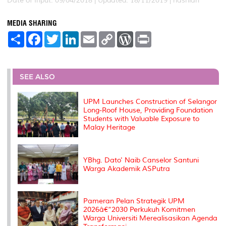
Date of Input: 09/04/2018 |
Updated: 18/11/2019 | hasniah
MEDIA SHARING
S
F
T
L
E
C
W
P
h
a
w
i
m
o
o
r
a
c
i
n
a
p
r
i
r
e
t
k
i
y
d
n
e
b
t
e
l
L
P
t
o
e
d
i
r
SEE ALSO
o
r
I
n
e
k
n
k
s
s
UPM Launches Construction of Selangor
Long-Roof House, Providing Foundation
Students with Valuable Exposure to
Malay Heritage
YBhg. Dato' Naib Canselor Santuni
Warga Akademik ASPutra
Pameran Pelan Strategik UPM
2026â€“2030 Perkukuh Komitmen
Warga Universiti Merealisasikan Agenda