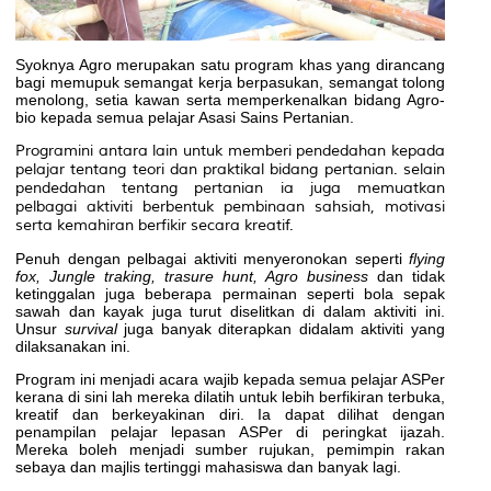
Syoknya Agro merupakan satu program khas yang dirancang
bagi memupuk semangat kerja berpasukan, semangat tolong
menolong, setia kawan serta memperkenalkan bidang Agro-
bio kepada semua pelajar Asasi Sains Pertanian.
Programini antara lain untuk memberi pendedahan kepada
pelajar tentang teori dan praktikal bidang pertanian. selain
pendedahan tentang pertanian ia juga memuatkan
pelbagai aktiviti berbentuk pembinaan sahsiah, motivasi
serta kemahiran berfikir secara kreatif.
Penuh dengan pelbagai aktiviti menyeronokan seperti
flying
fox, Jungle traking, trasure hunt,
Agro business
dan tidak
ketinggalan juga beberapa permainan seperti bola sepak
sawah dan kayak juga turut diselitkan di dalam aktiviti ini.
Unsur
survival
juga banyak diterapkan didalam aktiviti yang
dilaksanakan ini.
Program ini menjadi acara wajib kepada semua pelajar ASPer
kerana di sini lah mereka dilatih untuk lebih berfikiran terbuka,
kreatif dan berkeyakinan diri. Ia dapat dilihat dengan
penampilan pelajar lepasan ASPer di peringkat ijazah.
Mereka boleh menjadi sumber rujukan, pemimpin rakan
sebaya dan majlis tertinggi mahasiswa dan banyak lagi.