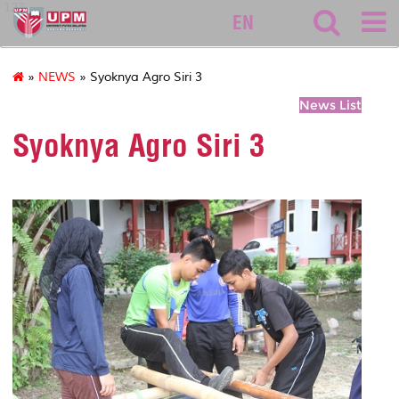
127
EN
»
NEWS
» Syoknya Agro Siri 3
News List
Syoknya Agro Siri 3