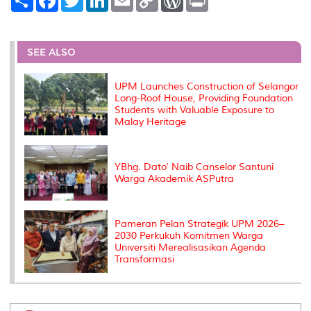
h
a
w
i
m
o
o
r
a
c
i
n
a
p
r
i
r
e
t
k
i
y
d
n
e
b
t
e
l
L
P
t
o
e
d
i
r
SEE ALSO
o
r
I
n
e
k
n
k
s
s
UPM Launches Construction of Selangor
Long-Roof House, Providing Foundation
Students with Valuable Exposure to
Malay Heritage
YBhg. Dato' Naib Canselor Santuni
Warga Akademik ASPutra
Pameran Pelan Strategik UPM 2026–
2030 Perkukuh Komitmen Warga
Universiti Merealisasikan Agenda
Transformasi