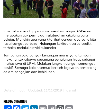
Sukaneka menutup program orientasi pelajar ASPer ini
merupakan titik permulaan silaturahim dikalang para
pelajar. Mungkin apa yang kita lihat dengan apa yang kita
rasai sangat berbeza. Hubungan kekitaan serba sedikit
terhakis melalui aktiviti sukaneka.
Tambahan pula banyak kenangan manis yang tumbuh
mekar untuk dibawa sepanjang perjalanan hidup sebagai
mahasiswa di UPM. Mulakan langkah dengan semangat
positif. Semoga kalian semua beroleh kejayaan cemerlang
dalam pengajian dan kehidupan.
Date of Input: |
Updated: 11/11/2019 | hasniah
MEDIA SHARING
S
F
T
L
E
C
W
P