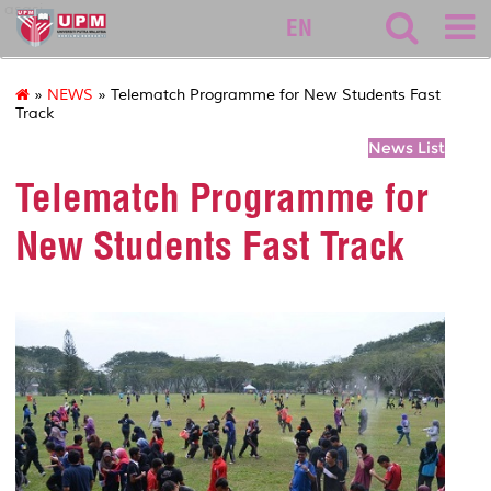
asasi
EN
»
NEWS
» Telematch Programme for New Students Fast
Track
News List
Telematch Programme for
New Students Fast Track