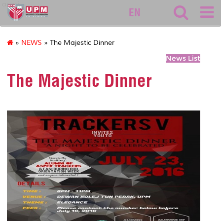
asasi
EN
»
NEWS
» The Majestic Dinner
News List
The Majestic Dinner