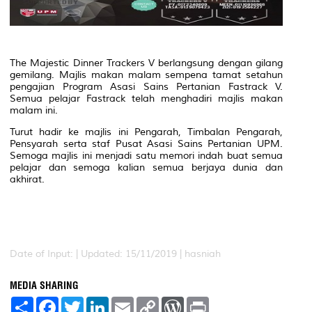
The Majestic Dinner Trackers V berlangsung dengan gilang
gemilang. Majlis makan malam sempena tamat setahun
pengajian Program Asasi Sains Pertanian Fastrack V.
Semua pelajar Fastrack telah menghadiri majlis makan
malam ini.
Turut hadir ke majlis ini Pengarah, Timbalan Pengarah,
Pensyarah serta staf Pusat Asasi Sains Pertanian UPM.
Semoga majlis ini menjadi satu memori indah buat semua
pelajar dan semoga kalian semua berjaya dunia dan
akhirat.
Date of Input: |
Updated: 15/11/2019 | hasniah
MEDIA SHARING
S
F
T
L
E
C
W
P