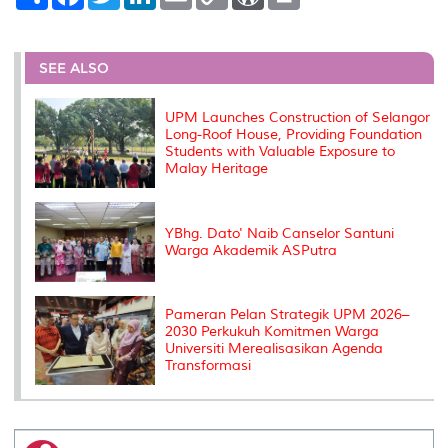
h
a
w
i
m
o
o
r
a
c
i
n
a
p
r
i
r
e
t
k
i
y
d
n
e
b
t
e
l
L
P
t
o
e
d
i
r
SEE ALSO
o
r
I
n
e
k
n
k
s
s
UPM Launches Construction of Selangor
Long-Roof House, Providing Foundation
Students with Valuable Exposure to
Malay Heritage
YBhg. Dato' Naib Canselor Santuni
Warga Akademik ASPutra
Pameran Pelan Strategik UPM 2026–
2030 Perkukuh Komitmen Warga
Universiti Merealisasikan Agenda
Transformasi