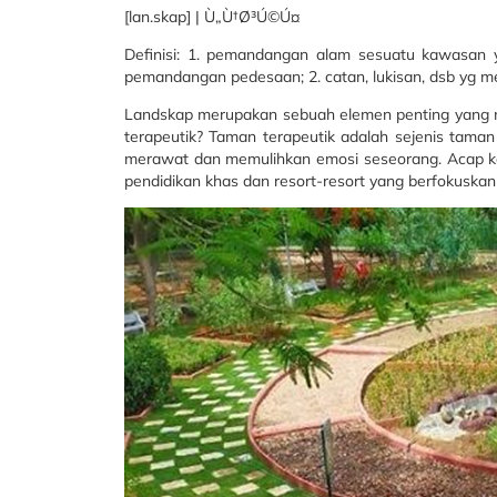
[lan.skap] | Ù„Ù†Ø³Ú©Ú¤
Definisi: 1. pemandangan alam sesuatu kawasan 
pemandangan pedesaan; 2. catan, lukisan, dsb yg 
Landskap merupakan sebuah elemen penting yang m
terapeutik? Taman terapeutik adalah sejenis tama
merawat dan memulihkan emosi seseorang. Acap kali l
pendidikan khas dan resort-resort yang berfokuskan