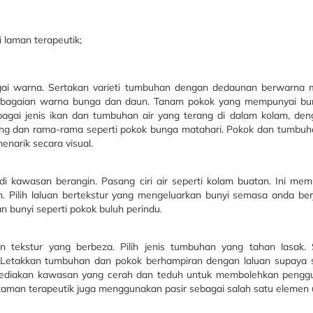
i laman terapeutik;
i warna. Sertakan varieti tumbuhan dengan dedaunan berwarna mer
bagaian warna bunga dan daun. Tanam pokok yang mempunyai bun
bagai jenis ikan dan tumbuhan air yang terang di dalam kolam, de
ng dan rama-rama seperti pokok bunga matahari. Pokok dan tumbuh
narik secara visual.
di kawasan berangin. Pasang ciri air seperti kolam buatan. Ini m
. Pilih laluan bertekstur yang mengeluarkan bunyi semasa anda berj
n bunyi seperti pokok buluh perindu.
kstur yang berbeza. Pilih jenis tumbuhan yang tahan lasak. S
. Letakkan tumbuhan dan pokok berhampiran dengan laluan supaya s
ediakan kawasan yang cerah dan teduh untuk membolehkan pengg
aman terapeutik juga menggunakan pasir sebagai salah satu elemen 