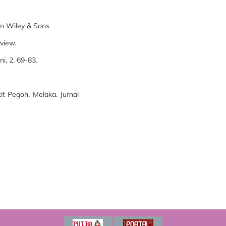
ohn Wiley & Sons
eview.
i, 2, 69-83.
t Pegoh, Melaka. Jurnal