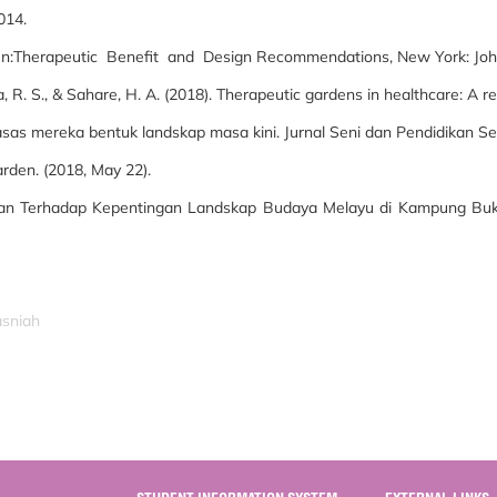
014.
en:Therapeutic Benefit and Design Recommendations, New York: J
 R. S., & Sahare, H. A. (2018). Therapeutic gardens in healthcare: A r
asas mereka bentuk landskap masa kini. Jurnal Seni dan Pendidikan Sen
arden. (2018, May 22).
ajian Terhadap Kepentingan Landskap Budaya Melayu di Kampung Buki
asniah