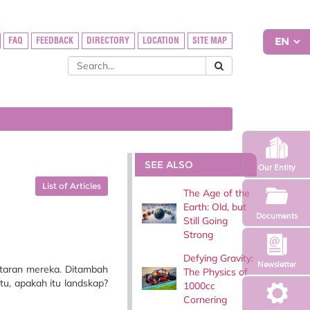
FAQ
FEEDBACK
DIRECTORY
LOCATION
SITE MAP
SEE ALSO
Our Entity
List of Articles
The Age of the
Earth: Old, but
Documents
Still Going
Strong
Defying Gravity:
Newsletter
itaran mereka. Ditambah
The Physics of
u, apakah itu landskap?
1000cc
Cornering