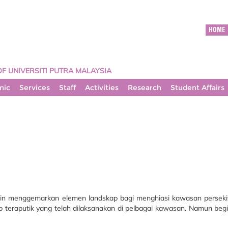
HOME
OF UNIVERSITI PUTRA MALAYSIA
mic
Services
Staff
Activities
Research
Student Affairs
makin menggemarkan elemen landskap bagi menghiasi kawasan persek
teraputik yang telah dilaksanakan di pelbagai kawasan. Namun begit