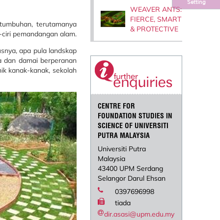
Setting
WEAVER ANTS:
FIERCE, SMART
tumbuhan, terutama­nya
& PROTECTIVE
-ciri pemandangan alam.
nya, apa pula landskap
sa dan damai berperanan
nik kanak-kanak, sekolah
CENTRE FOR
FOUNDATION STUDIES IN
SCIENCE OF UNIVERSITI
PUTRA MALAYSIA
Universiti Putra
Malaysia
43400 UPM Serdang
Selangor Darul Ehsan
0397696998
tiada
dir.asasi@upm.edu.my