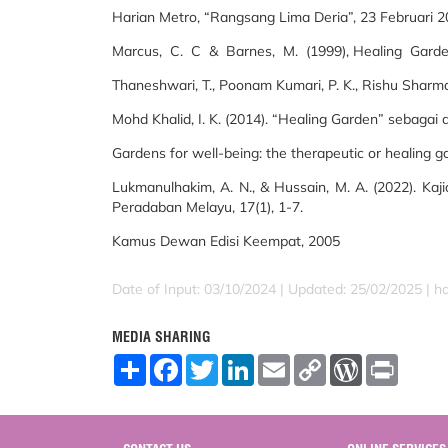
Harian Metro, “Rangsang Lima Deria”, 23 Februari 2
Marcus, C. C & Barnes, M. (1999), Healing Gard
Thaneshwari, T., Poonam Kumari, P. K., Rishu Sharma,
Mohd Khalid, I. K. (2014). “Healing Garden” sebagai 
Gardens for well-being: the therapeutic or healing g
Lukmanulhakim, A. N., & Hussain, M. A. (2022). K
Peradaban Melayu, 17(1), 1-7.
Kamus Dewan Edisi Keempat, 2005
Date of Input: 03/10/2024 | Updated: 25/02/2025 | h
MEDIA SHARING
S
F
T
L
E
C
W
P
h
a
w
i
m
o
o
r
a
c
i
n
a
p
r
i
r
e
t
k
i
y
d
n
e
b
t
e
l
L
P
t
o
e
d
i
r