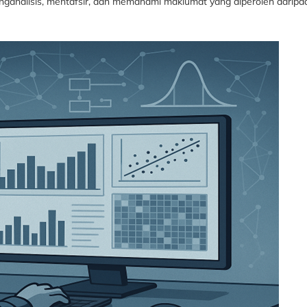
ganalisis, mentafsir, dan memahami maklumat yang diperoleh daripad