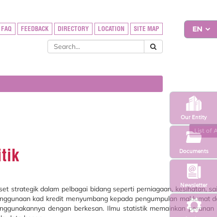
FAQ
FEEDBACK
DIRECTORY
LOCATION
SITE MAP
Our Entity
List of 
tik
Documents
Newsletter
et strategik dalam pelbagai bidang seperti perniagaan, kesihatan, sa
 atau penggunaan kad kredit menyumbang kepada pengumpulan maklumat 
ggunakannya dengan berkesan. Ilmu statistik memainkan peranan 