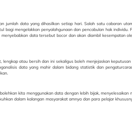
n jumlah data yang dihasilkan setiap hari. Salah satu cabaran utam
tul bagi mengelakkan penyalahgunaan dan pencabulan hak individu. 
gi menyebabkan data tersebut bocor dan akan diambil kesempatan ol
 lengkap atau bersih dan ini sekaligus boleh menjejaskan keputusan 
analisis data yang mahir dalam bidang statistik dan pengaturcaraa
ikan.
mbolehkan kita menggunakan data dengan lebih bijak, menyelesaikan
rkukuhkan dalam kalangan masyarakat amnya dan para pelajar khusus