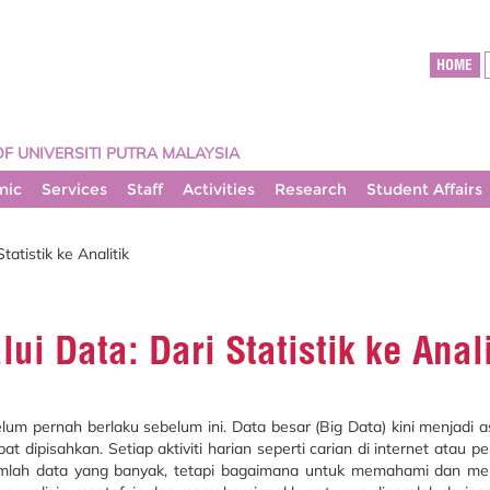
HOME
OF UNIVERSITI PUTRA MALAYSIA
mic
Services
Staff
Activities
Research
Student Affairs
atistik ke Analitik
 Data: Dari Statistik ke Anali
lum pernah berlaku sebelum ini. Data besar (Big Data) kini menjadi as
apat dipisahkan. Setiap aktiviti harian seperti carian di internet
umlah data yang banyak, tetapi bagaimana untuk memahami dan men